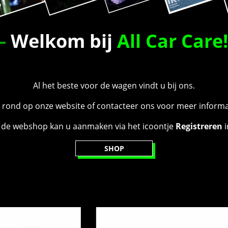
Welkom bij
A
ll
C
ar
C
are!
Al het beste voor de wagen vindt u bij ons.
k rond op onze website of contacteer ons voor meer informa
 de webshop kan u aanmaken via het icoontje
Registreren
i
SHOP