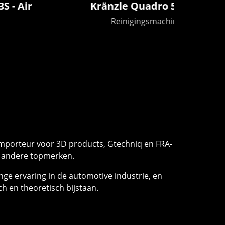
Kränzle Quadro 599 TST
MIRKA
sandi
Reinigingsmachines
 importeur voor 3D products, Gtechniq en FRA-
e andere topmerken.
nge ervaring in de automotive industrie, en
ch en theoretisch bijstaan.