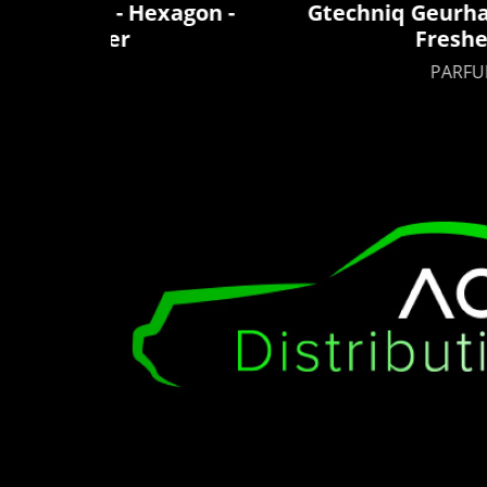
exagon -
Gtechniq Geurhanger - 3P - Air
Freshener
PARFUMS