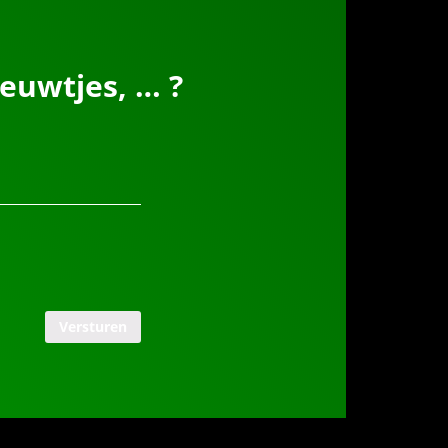
euwtjes, … ?
Versturen