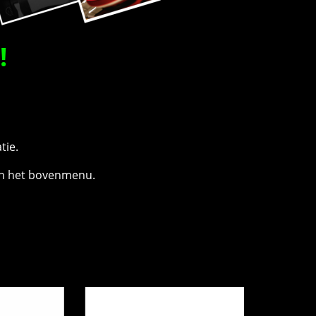
!
tie.
n het bovenmenu.