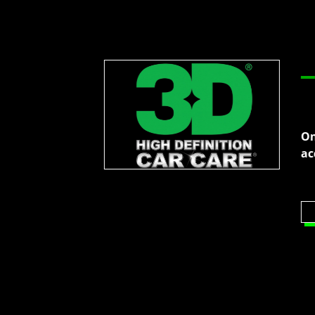
ACC
Ons eigen merk, met allerlei kwalitatieve 
accessoires voor je detailshop.
ALLE MERKEN